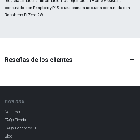
requiera almacenar información, por ejemplo un Home Assistant
construido con Raspberry Pi 5, o una cámara nocturna construida con
Raspberry Pi Zero 2W.
Reseñas de los clientes
EXPLORA
Nosotros
FAQs Tienda
FAQs Raspberry Pi
Blog