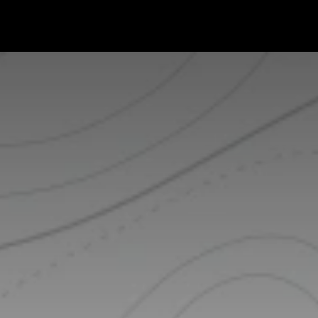
micro:bit
Grove
Electrónica
Remates
Contacto
Comuni