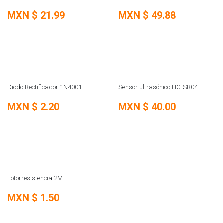
REMATE
REMATE
MXN $
21.99
MXN $
49.88
REMATE
Diodo Rectificador 1N4001
Sensor ultrasónico HC-SR04
MXN $
2.20
MXN $
40.00
Fotorresistencia 2M
MXN $
1.50