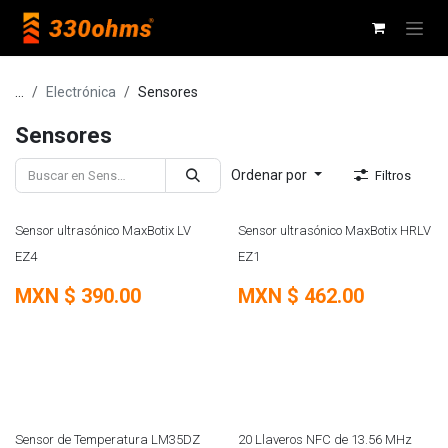
Ir al contenido
...
Electrónica
Sensores
Sensores
Ordenar por
Filtros
REMATE
REMATE
Sensor ultrasónico MaxBotix LV
Sensor ultrasónico MaxBotix HRLV
EZ4
EZ1
MXN $
390.00
MXN $
462.00
Sensor de Temperatura LM35DZ
20 Llaveros NFC de 13.56 MHz