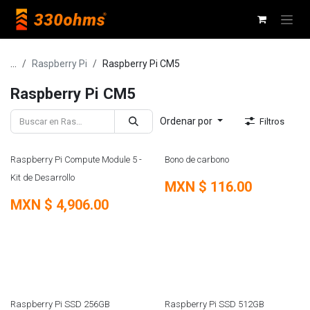
Ir al contenido
...
Raspberry Pi
Raspberry Pi CM5
Raspberry Pi CM5
Ordenar por
Filtros
NUEVO
Raspberry Pi Compute Module 5 -
Bono de carbono
Kit de Desarrollo
MXN $
116.00
MXN $
4,906.00
Raspberry Pi SSD 256GB
Raspberry Pi SSD 512GB