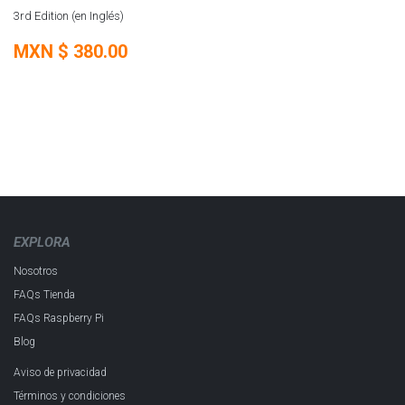
3rd Edition (en Inglés)
MXN $
380.00
EXPLORA
Nosotros
FAQs Tienda
FAQs Raspberry Pi
Blog
Aviso de privacidad
Términos y condiciones