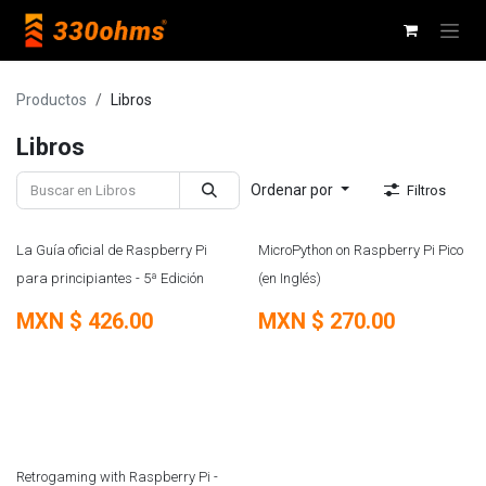
Ir al contenido
Productos
Libros
Libros
Ordenar por
Filtros
ÚLTIMAS PIEZAS
La Guía oficial de Raspberry Pi
MicroPython on Raspberry Pi Pico
para principiantes - 5ª Edición
(en Inglés)
MXN $
426.00
MXN $
270.00
Retrogaming with Raspberry Pi -