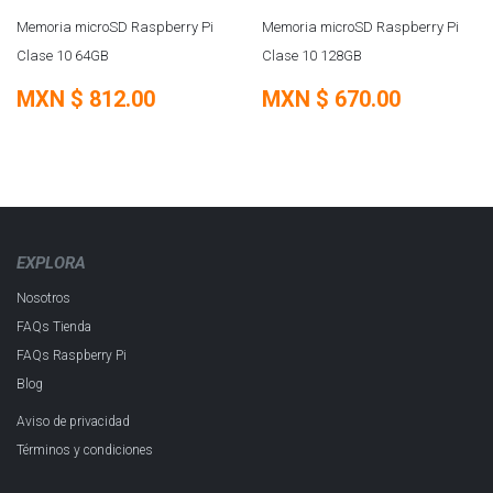
SOBRE PEDIDO
SOBRE PEDIDO
Memoria microSD Raspberry Pi
Memoria microSD Raspberry Pi
Clase 10 64GB
Clase 10 128GB
MXN $
812.00
MXN $
670.00
EXPLORA
Nosotros
FAQs Tienda
FAQs Raspberry Pi
Blog
Aviso de privacidad
Términos y condiciones