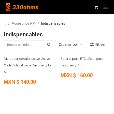
Ir al contenido
...
Accesorios RPi
Indispensables
Indispensables
Ordenar por
Filtros
Disipador de calor activo "Active
Batería para RTC oficial para
Cooler" oficial para Raspberry Pi
Raspberry Pi 5
5
MXN $
160.00
MXN $
140.00