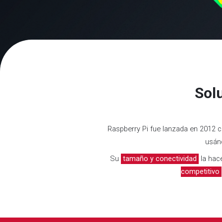
Sol
Raspberry Pi fue lanzada en 2012 c
usánd
Su
tamaño y conectividad
la hace
competitivo