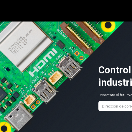
micro:bit
Grove
Electrónica
Remates
Contacto
Comuni
Control
industr
Conectate al futuro 