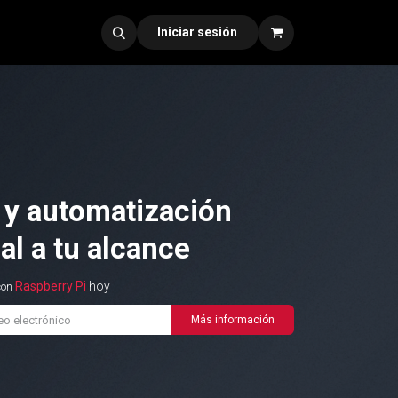
dad 330
Iniciar sesión
 y automatización
ial a tu alcance
Raspberry Pi
hoy
con
Más información