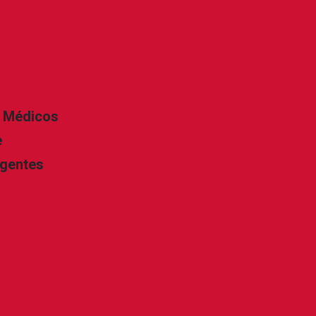
s Médicos
e
igentes