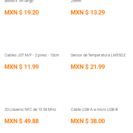
ancho x 1m largo
25mm
MXN $
19.20
MXN $
13.29
REMATE
REMATE
Cables JST M/F - 2 pines - 10cm
Sensor de Temperatura LM35DZ
MXN $
11.99
MXN $
21.99
REMATE
REMATE
20 Llaveros NFC de 13.56 MHz
Cable USB-A a micro USB-B
MXN $
49.88
MXN $
38.00