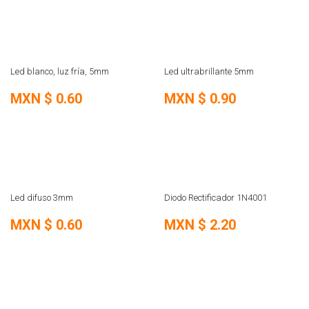
REMATE
REMATE
Led blanco, luz fría, 5mm
Led ultrabrillante 5mm
MXN $
0.60
MXN $
0.90
REMATE
REMATE
Led difuso 3mm
Diodo Rectificador 1N4001
MXN $
0.60
MXN $
2.20