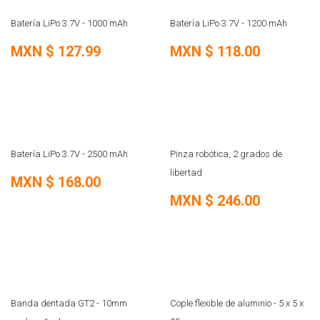
REMATE
REMATE
Batería LiPo 3.7V - 1000 mAh
Batería LiPo 3.7V - 1200 mAh
MXN $
127.99
MXN $
118.00
REMATE
REMATE
Batería LiPo 3.7V - 2500 mAh
Pinza robótica, 2 grados de
libertad
MXN $
168.00
MXN $
246.00
REMATE
REMATE
Banda dentada GT2 - 10mm
Cople flexible de aluminio - 5 x 5 x