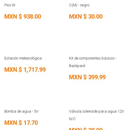
REMATE
REMATE
Pico W
C(M) - negro
MXN $
938.00
MXN $
30.00
REMATE
REMATE
Estación meteorológica
Kit de componentes básicos -
Backpack
MXN $
1,717.99
MXN $
399.99
REMATE
REMATE
Bomba de agua - 5V
Válvula solenoide para agua 12V
N/C
MXN $
17.70