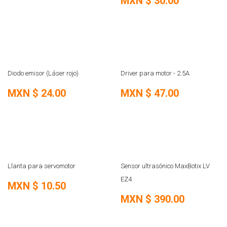
MXN $
30.00
REMATE
REMATE
Diodo emisor (Láser rojo)
Driver para motor - 2.5A
MXN $
24.00
MXN $
47.00
REMATE
REMATE
Llanta para servomotor
Sensor ultrasónico MaxBotix LV
EZ4
MXN $
10.50
MXN $
390.00