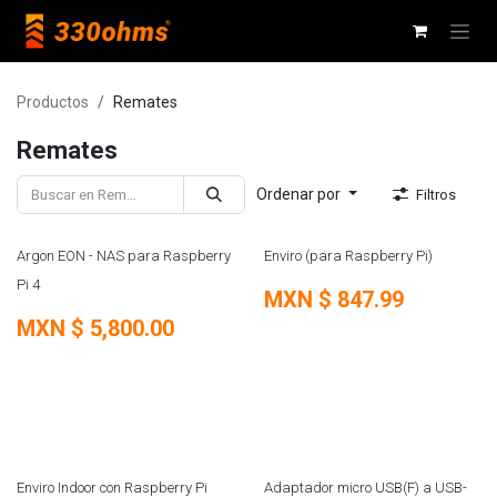
Ir al contenido
Productos
Remates
Remates
Ordenar por
Filtros
REMATE
REMATE
Argon EON - NAS para Raspberry
Enviro (para Raspberry Pi)
Pi 4
MXN $
847.99
MXN $
5,800.00
Enviro Indoor con Raspberry Pi
Adaptador micro USB(F) a USB-