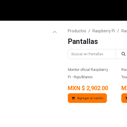
micro:bit
Grove
Electrónica
Remates
Contacto
Comuni
Productos
Raspberry Pi
Ras
Pantallas
Monitor oficial Raspberry
Ras
Pi - Rojo/Blanco
Tou
MXN $
2,902.00
M
Agregar al carrito