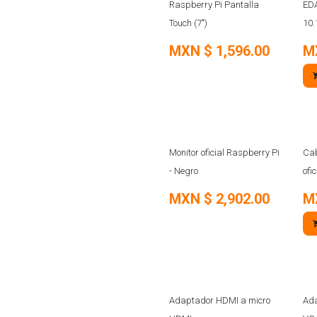
N
Raspberry Pi Pantalla
EDA
Touch (7")
10.
MXN $
1,596.00
M
SOBRE PEDIDO
Monitor oficial Raspberry Pi
Cab
- Negro
ofi
MXN $
2,902.00
M
Adaptador HDMI a micro
Ada