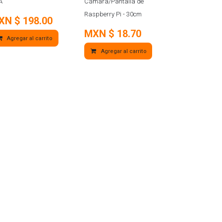
A
Cámara/Pantalla de
Raspberry Pi - 30cm
XN $
198.00
MXN $
18.70
Agregar al carrito
Agregar al carrito