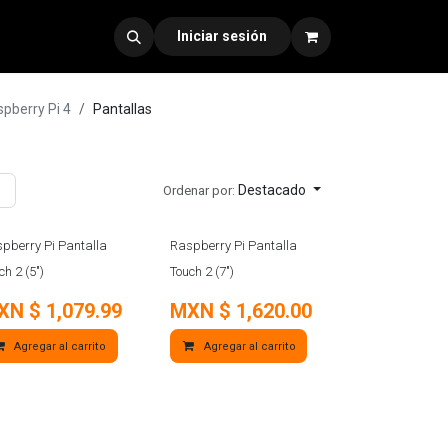
dad 330
Iniciar sesión
pberry Pi 4
Pantallas
Destacado
Ordenar por:
pberry Pi Pantalla
Raspberry Pi Pantalla
ch 2 (5")
Touch 2 (7")
XN $
1,079.99
MXN $
1,620.00
Agregar al carrito
Agregar al carrito