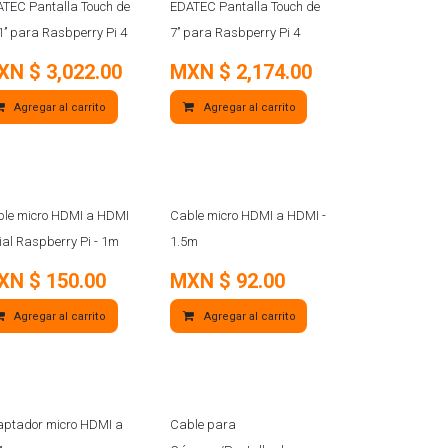
UEVO
NUEVO
TEC Pantalla Touch de
EDATEC Pantalla Touch de
1’’ para Rasbperry Pi 4
7’’ para Rasbperry Pi 4
XN $
3,022.00
MXN $
2,174.00
Agregar al carrito
Agregar al carrito
le micro HDMI a HDMI
Cable micro HDMI a HDMI -
cial Raspberry Pi - 1m
1.5m
XN $
150.00
MXN $
92.00
Agregar al carrito
Agregar al carrito
ptador micro HDMI a
Cable para