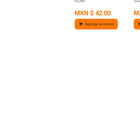
HDMI
VG
MXN $
42.00
M
Agregar al carrito