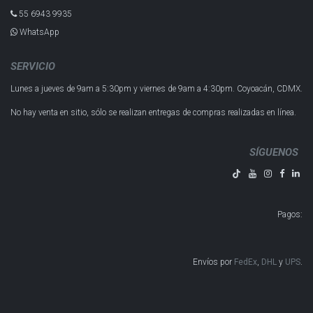
55 6943 993​5
WhatsApp
SERVICIO
Lunes a jueves de 9am a 5:30pm y
viernes de 9am a 4:30pm.
Coyoacán, CDMX.
No hay venta en sitio, sólo se realizan entregas de compras realizadas en línea.
SÍGUENOS
Pagos
:
Envíos por
FedEx
,
DHL
y
UPS
​​​​​​.