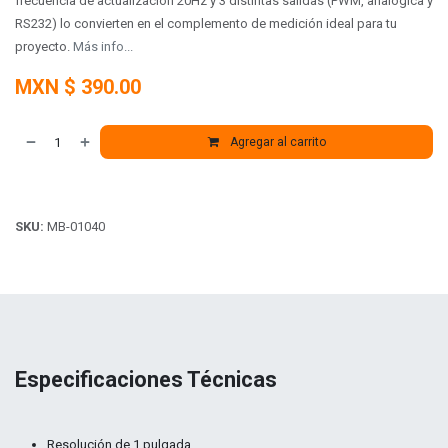
frecuencia de actualización 20Hz y 3 distintas salidas (PWM, analógica y
RS232) lo convierten en el complemento de medición ideal para tu
proyecto.
Más info...
MXN $
390.00
Agregar al carrito
SKU:
MB-01040
Especificaciones Técnicas
Resolución de 1 pulgada