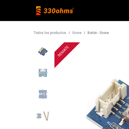
Ir al contenido
Raspberry Pi
Todos los productos
Grove
Botón - Grove
REMATE
REMATE