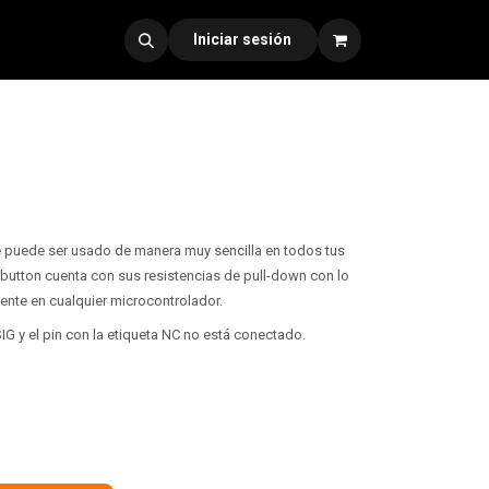
dad 330
Iniciar sesión
e puede ser usado de manera muy sencilla en todos tus
 button cuenta con sus resistencias de pull-down con lo
ente en cualquier microcontrolador.
 SIG y el pin con la etiqueta NC no está conectado.