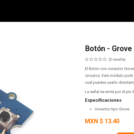
micro:bit
Grove
Electrónica
Remates
Contacto
Comuni
Botón - Grove
(0 reseña)
El Botón con conector Grov
circuitos. Este módulo push
cual puedes usarlo directam
La señal se envía por el pin
Especificaciones
Conector tipo Grove
MXN $
13.40