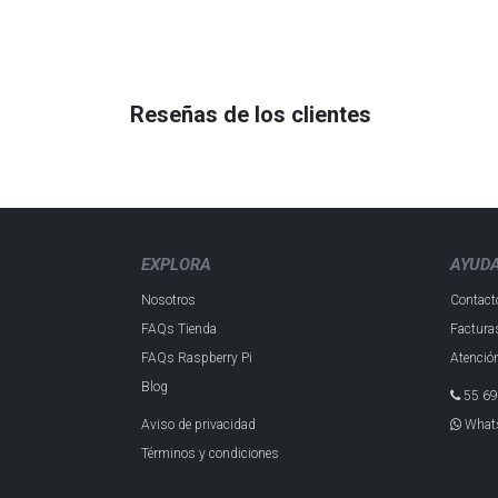
Reseñas de los clientes
EXPLORA
AYUD
Nosotros
Contact
FAQs Tienda
Factura
FAQs Raspberry Pi
Atención
Blog
55 69
Aviso de privacidad
What
Términos y condiciones