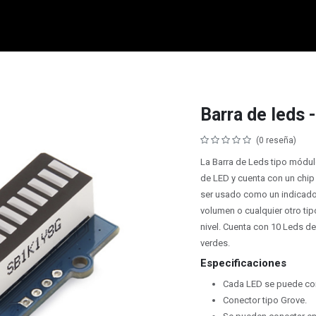
micro:bit
Grove
Electrónica
Remates
Contacto
Comuni
Barra de leds 
(0 reseña)
La Barra de Leds tipo módu
de LED y cuenta con un chip
ser usado como un indicador d
volumen o cualquier otro tip
nivel. Cuenta con 10 Leds de
verdes.
Especificaciones
Cada LED se puede cont
Conector tipo Grove.