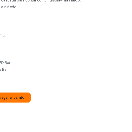
 cascada para contar con un display más largo.
 a 5.5 vdc
ile
y
LED Bar
 Bar
egar al carrito