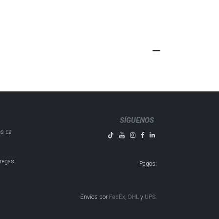
SÍGUENOS
es de
tregas
Pagos
:
Envíos por
FedEx
,
DHL
y
UPS
​​​​​​.