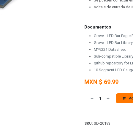
Se pueden conectar en
Voltaje de entrada de 3
Documentos
Grove - LED Bar Eagle F
Grove - LED Bar Library
MY9221 Datasheet
Suli-compatible Librar
github repository for 
10 Segment LED Gauge
MXN $
69.99
Agr
SKU:
SD-20193