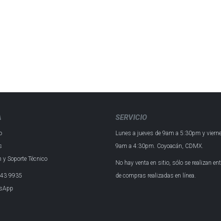
A
SERVICIO
o
Lunes a jueves de 9am a 5:30pm y
viern
s
9am a 4:30pm.
Coyoacán, CDMX.
 y Soporte Técnico
No hay venta en sitio, sólo se realizan en
43 993​5
de compras realizadas en línea.
sApp