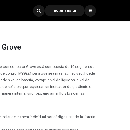
dad 330
Iniciar sesión
- Grove
lo con conector Grove está compuesta de 10 segmentos
 de control MY9221 para que sea más fácil su uso. Puede
e nivel de batería, voltaje, nivel de líquidos, nivel de
o de señales que requieran un indicador de gradiente o
 manera interna, uno rojo, uno amarillo y los demás
rolar de manera individual por código usando la librería.