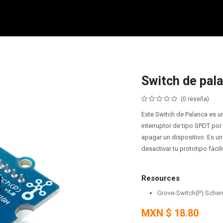
micro:bit
Grove
Electrónica
Remates
Contacto
Comuni
Switch de pal
(0 reseña)
Este Switch de Palanca es un
interruptor de tipo SPDT por
apagar un dispositivo. Es un
desactivar tu prototipo fáci
Resources
Grove-Switch(P) Schem
MXN $
18.80