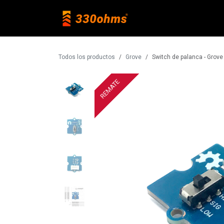
Ir al contenido
Raspberry Pi
Todos los productos
Grove
Switch de palanca - Grove
REMATE
REMATE