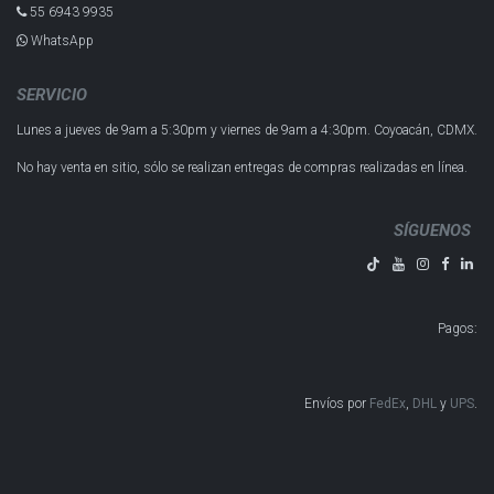
55 6943 993​5
WhatsApp
SERVICIO
Lunes a jueves de 9am a 5:30pm y
viernes de 9am a 4:30pm.
Coyoacán, CDMX.
No hay venta en sitio, sólo se realizan entregas de compras realizadas en línea.
SÍGUENOS
Pagos
:
Envíos por
FedEx
,
DHL
y
UPS
​​​​​​.