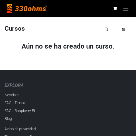
Ir al contenido
Cursos
Aún no se ha creado un curso.
EXPLORA
Nosotros
FAQs Tienda
FAQs Raspberry Pi
Blog
Aviso de privacidad