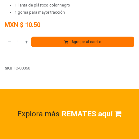
1 llanta de plástico color negro
1 goma para mayor tracción
MXN $
10.50
Agregar al carrito
SKU:
IC-00060
Explora más
REMATES aquí