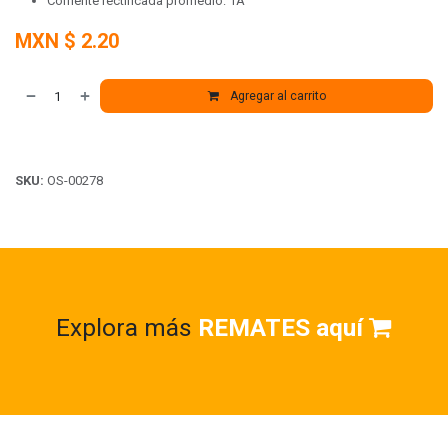
Corriente rectificada promedio: 1A
MXN $
2.20
Agregar al carrito
SKU:
OS-00278
Explora más
REMATES aquí