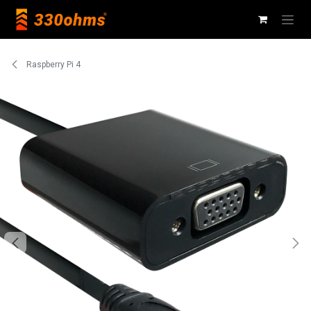
Ir al contenido
Raspberry Pi 4