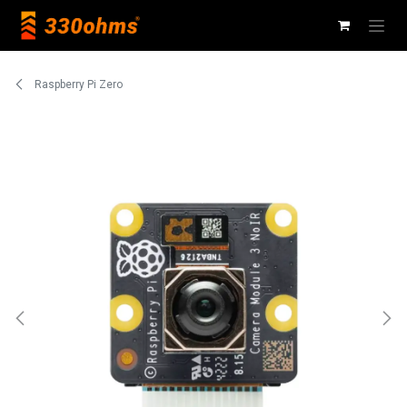
Ir al contenido
Raspberry Pi Zero