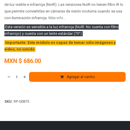
de luz visible e infrarroja (NoIR). Las versiones NoIR no tienen filtro IR lo
que permite convertirlas en cámaras de visión nocturna cuando se usa
con iluminación infrarroja.
Más info...
Esta versión es sensible a la luz infrarroja (NoIR: No cuenta con filtro
infrarrojo) y cuenta con un lente estándar (75°)
Importante: Este módulo es capaz de tomar sólo imágenes y
video, no sonido
MXN $
686.00
Agregar al carrito
SKU:
RP-00873