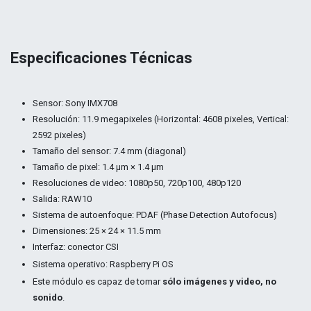
Especificaciones Técnicas
Sensor: Sony IMX708
Resolución: 11.9 megapixeles (Horizontal: 4608 pixeles, Vertical:
2592 pixeles)
Tamaño del sensor: 7.4 mm (diagonal)
Tamaño de pixel: 1.4 μm × 1.4 μm
Resoluciones de video: 1080p50, 720p100, 480p120
Salida: RAW10
Sistema de autoenfoque: PDAF (Phase Detection Autofocus)
Dimensiones: 25 × 24 × 11.5 mm
Interfaz: conector CSI
Sistema operativo: Raspberry Pi OS
Este módulo es capaz de tomar
sólo imágenes y video, no
sonido
.