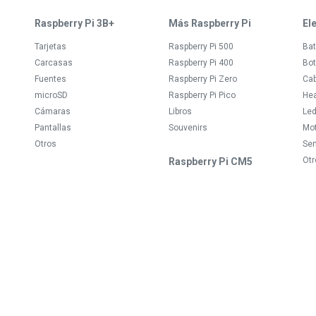
Raspberry Pi 3B+
Más Raspberry Pi
El
Tarjetas
Raspberry Pi 500
Bat
Carcasas
Raspberry Pi 400
Bot
Fuentes
Raspberry Pi Zero
Ca
microSD
Raspberry Pi Pico
Hea
Cámaras
Libros
Le
Pantallas
Souvenirs
Mo
Otros
Se
Otr
Raspberry Pi CM5