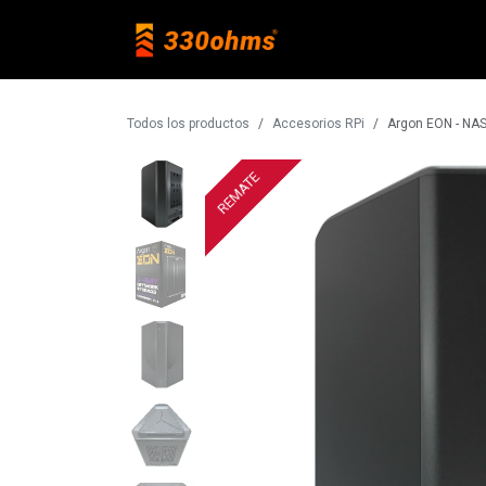
Ir al contenido
Raspberry Pi
Todos los productos
Accesorios RPi
Argon EON - NAS
REMATE
REMATE