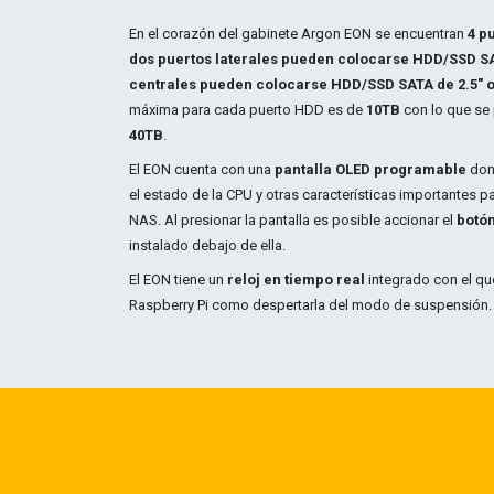
En el corazón del gabinete Argon EON se encuentran
4 p
dos puertos laterales pueden colocarse HDD/SSD SA
centrales pueden colocarse HDD/SSD SATA de 2.5" o
máxima para cada puerto HDD es de
10TB
con lo que se 
40TB
.
El EON cuenta con una
pantalla OLED programable
dond
el estado de la CPU y otras características importantes p
NAS. Al presionar la pantalla es posible accionar el
botó
instalado debajo de ella.
El EON tiene un
reloj en tiempo real
integrado con el qu
Raspberry Pi como despertarla del modo de suspensión.