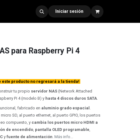
dad 330
Iniciar sesión
AS para Raspberry Pi 4
este producto no regresará a la tienda!
nstruir tu propio
servidor NAS
(Network Attached
pberry Pi 4 (modelo B) y
hasta 4 discos duros SATA
.
uncional, fabricado en
aluminio grado espacial
.
a micro SD, al puerto ethernet, al puerto GPIO, los puertos
ideo compuesto, y
cambia los puertos micro HDMI a
tón de encendido
,
pantalla OLED programable
,
TC
y
fuente de alimentación
.
Más info...