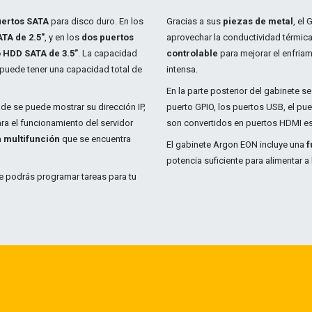
uertos SATA
para disco duro. En los
​Gracias a sus
piezas de metal
, el
TA de 2.5"
, y en los
dos puertos
aprovechar la conductividad térmic
 HDD SATA de 3.5”
. La capacidad
controlable
para mejorar el enfria
puede tener una capacidad total de
intensa.
En la parte posterior del gabinete se 
e se puede mostrar su dirección IP,
puerto GPIO, los puertos USB, el pu
ara el funcionamiento del servidor
son convertidos en puertos HDMI es
n multifunción
que se encuentra
El gabinete Argon EON incluye una
f
potencia suficiente para alimentar a 
e podrás programar tareas para tu