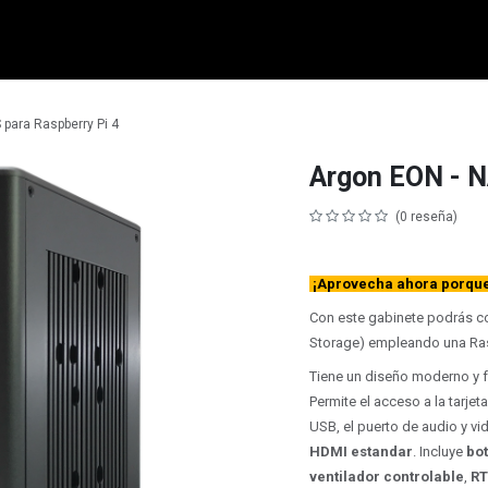
micro:bit
Grove
Electrónica
Remates
Contacto
Comuni
 para Raspberry Pi 4
Argon EON - N
(0 reseña)
¡Aprovecha ahora porque 
Con este gabinete podrás co
Storage) empleando una Ras
Tiene un diseño moderno y f
Permite el acceso a la
tarjet
USB, el puerto de audio y v
HDMI estandar
. Incluye
bo
ventilador controlable
,
R