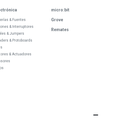
ectrónica
micro:bit
Grove
erías & Fuentes
ones & Interruptores
Remates
bles & Jumpers
ders & Protoboards
ds
tores & Actuadores
nsores
os