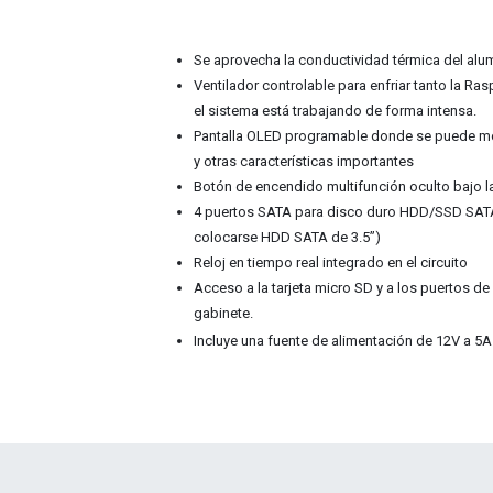
Se aprovecha la conductividad térmica del alumi
Ventilador controlable para enfriar tanto la R
el sistema está trabajando de forma intensa.
Pantalla OLED programable donde se puede most
y otras características importantes
Botón de encendido multifunción oculto bajo l
4 puertos SATA para disco duro HDD/SSD SATA
colocarse HDD SATA de 3.5”)
Reloj en tiempo real integrado en el circuito
Acceso a la tarjeta micro SD y a los puertos de 
gabinete.
Incluye una fuente de alimentación de 12V a 5A