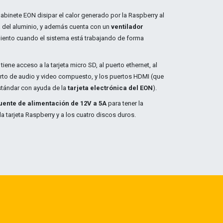
 Gabinete EON disipar el calor generado por la Raspberry al
a del aluminio, y además cuenta con un
ventilador
miento cuando el sistema está trabajando de forma
tiene acceso a la tarjeta micro SD, al puerto ethernet, al
erto de audio y video compuesto, y los puertos HDMI (que
tándar con ayuda de la
tarjeta electrónica del EON
).
uente de alimentación de 12V a 5A
para tener la
la tarjeta Raspberry y a los cuatro discos duros.