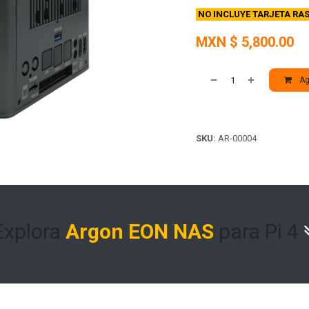
NO INCLUYE TARJETA RAS
MXN $
5,800.00
Agr
SKU:
AR-00004
Explora
Argon EON NAS
para Pi 4