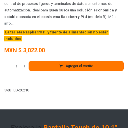
control de procesos ligeros y terminales de datos en entornos de
automatización. Ideal para quien busca una
solución económica y
estable
basada en el ecosistema
Raspberry Pi 4
(modelo B).
Más
info
...
La tarjeta Raspberry Pi y fuente de alimentación no están
incluidos
MXN $
3,022.00
Agregar al carrito
SKU:
ED-20210
Explora la
Pantalla Touch de 10.1"