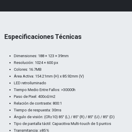
Especificaciones Técnicas
Dimensiones: 188 × 123 × 39mm
Resolución: 1024 × 600 px
Colores: 16.7MB
Área Activa: 154.21mm (H) x 85.92mm (V)
LED retroiluminado
Tiempo Medio Entre Fallos: >30000h
Paso de Pixel: 400cd/m2
Relación de contraste: 800:1
Tiempo de respuesta: 30ms
Ángulo de visión: (CR≥10) 85° (L) / 85° (R) / 85° (U) / 85° (D)
Tipo de pantalla táctil: Capacitiva Multi-touch de 5 puntos
Transmitancia: ≥85％