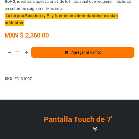
RoHS
, ideal para aplicaciones de IoT industrial que requieren fiabilidad
en entornos exigentes.
Más info
...
La tarjeta Raspberry Pi y fuente de alimentación no están
incluidos
MXN $
2,360.00
Agregar al carrito
SKU:
ED-31007
Explora la
Pantalla Touch de 7"
para
Raspberry Pi 5