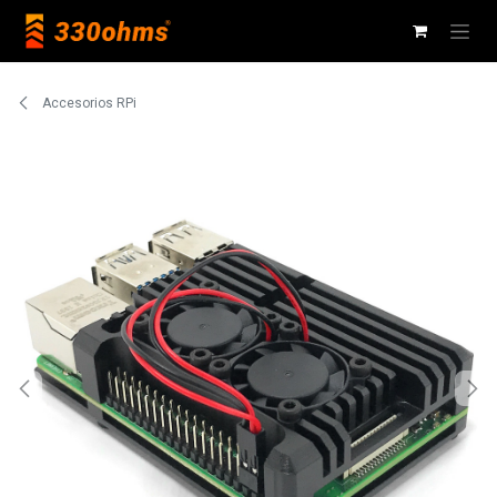
Ir al contenido
Accesorios RPi