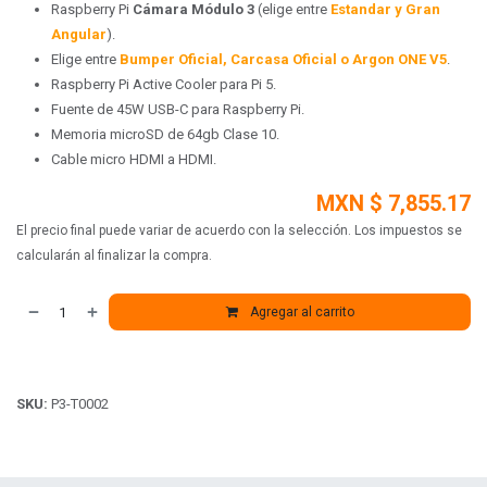
Raspberry Pi
Cámara Módulo 3
(elige entre
Estandar y Gran
Angular
).
Elige entre
Bumper Oficial, Carcasa Oficial o Argon ONE V5
.
Raspberry Pi Active Cooler para Pi 5.
Fuente de 45W USB-C para Raspberry Pi.
Memoria microSD de 64gb Clase 10.
Cable micro HDMI a HDMI.
MXN $
7,855.17
El precio final puede variar de acuerdo con la selección. Los impuestos se
calcularán al finalizar la compra.
Agregar al carrito
SKU:
P3-T0002