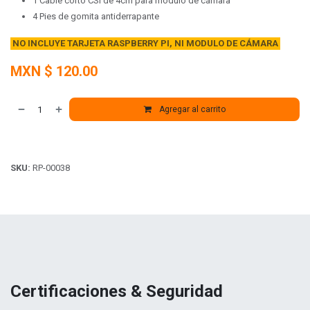
1 Cable corto CSI de 4cm para módulo de cámara
4 Pies de gomita antiderrapante
NO INCLUYE TARJETA RASPBERRY PI, NI MODULO DE CÁMARA
MXN $
120.00
Agregar al carrito
SKU:
RP-00038
Certificaciones & Seguridad