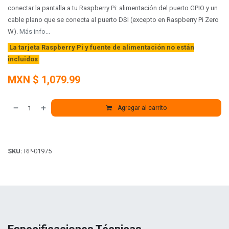
conectar la pantalla a tu Raspberry Pi: alimentación del puerto GPIO y un
cable plano que se conecta al puerto DSI (excepto en Raspberry Pi Zero
W).
Más info...
La tarjeta Raspberry Pi y fuente de alimentación no están
incluidos
MXN $
1,079.99
Agregar al carrito
SKU:
RP-01975