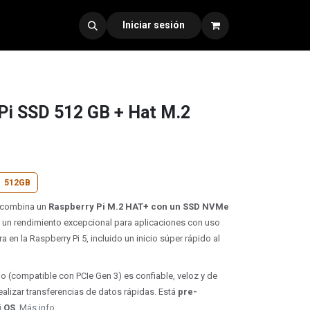
dad 330
Iniciar sesión
 Pi SSD 512 GB + Hat M.2
512GB
i combina un
Raspberry Pi M.2 HAT+ con un SSD NVMe
e un rendimiento excepcional para aplicaciones con uso
ra en la Raspberry Pi 5, incluido un inicio súper rápido al
o (compatible con PCIe Gen 3) es confiable, veloz y de
ealizar transferencias de datos rápidas. Está
pre-
i OS
.
Más info...