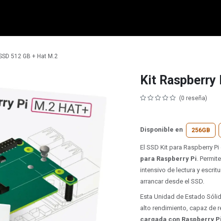
micro:bit
Grove
Electrónica
Remates
Contacto
Comuni
 SSD 512 GB + Hat M.2
Kit Raspberry
(0 reseña)
Disponible en
256GB
El SSD Kit para Raspberry P
para Raspberry Pi
. Permit
intensivo de lectura y escritu
arrancar desde el SSD.
Esta Unidad de Estado Sólid
alto rendimiento, capaz de r
cargada con Raspberry P