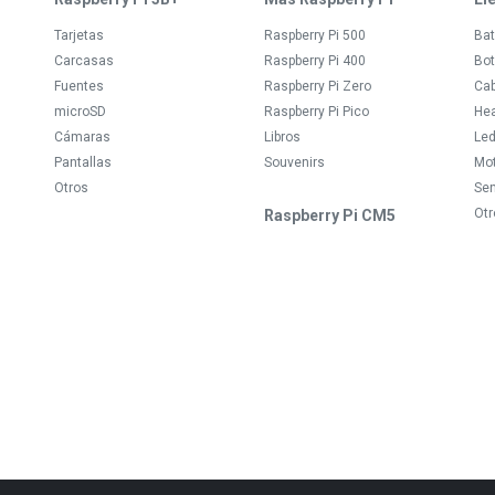
Tarjetas
Raspberry Pi 500
Bat
Carcasas
Raspberry Pi 400
Bot
Fuentes
Raspberry Pi Zero
Ca
microSD
Raspberry Pi Pico
Hea
Cámaras
Libros
Le
Pantallas
Souvenirs
Mo
Otros
Se
Otr
Raspberry Pi CM5