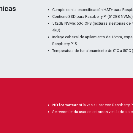
nicas
Cumple con la especificación HAT+ para Raspb
Contiene SSD para Raspberry Pi (512GB NVMe)
512GB NVMe: 50k IOPS (lecturas aleatorias de 4
4kB)
Incluye cabezal de apilamiento de 16mm, espaci
Raspberry Pi 5
Temperatura de funcionamiento de 0°C a 50°C
NO formatear
si la vas a usar con Raspberry Pi
Se recomienda usar en entornos ventilados o c