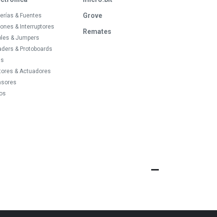
Grove
erías & Fuentes
ones & Interruptores
Remates
bles & Jumpers
ders & Protoboards
ds
tores & Actuadores
nsores
os