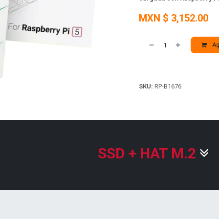
MXN $
3,152.00
Agr
SKU:
RP-B1676
Explora el Kit
SSD + HAT M.2