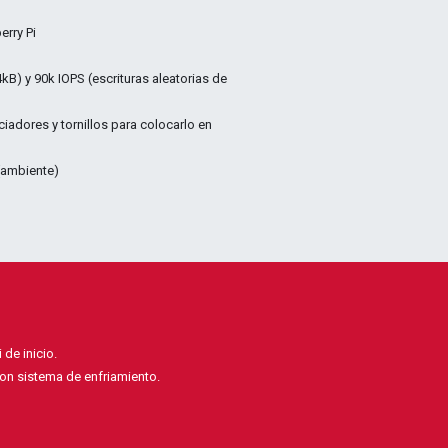
erry Pi
kB) y 90k IOPS (escrituras aleatorias de
adores y tornillos para colocarlo en
 (ambiente)
 de inicio.
on sistema de enfriamiento.