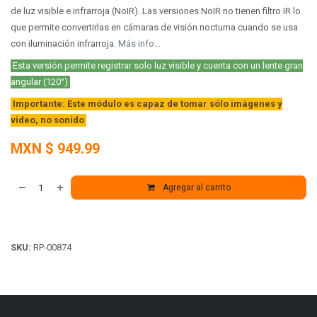
de luz visible e infrarroja (NoIR). Las versiones NoIR no tienen filtro IR lo
que permite convertirlas en cámaras de visión nocturna cuando se usa
con iluminación infrarroja.
Más info...
E
sta versión permite registrar solo luz visible
y cuenta con un lente gran
angular (120°)
Importante: Este módulo es capaz de tomar sólo imágenes y
video, no sonido
MXN $
949.99
Agregar al carrito
SKU:
RP-00874