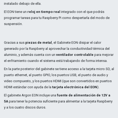
instalado debajo de ella.
El EON tiene un
reloj en tiempo real
integrado con el que podrás
programar tareas para tu Raspberry Pi como despertarla del modo de
suspensión.
​Gracias a sus
piezas de metal
, el Gabinete EON disipar el calor
generado por la Raspberry al aprovechar la conductividad térmica del
aluminio, y además cuenta con un
ventilador controlable
para mejorar
el enfriamiento cuando el sistema está trabajando de forma intensa.
En la parte posterior del gabinete se tiene acceso a la tarjeta micro SD, al
puerto ethernet, al puerto GPIO, los puertos USB, el puerto de audio y
video compuesto, y los puertos HDMI (que son convertidos en puertos
HDMI estándar con ayuda de la
tarjeta electrónica del EON
).
El gabinete Argon EON incluye una
fuente de alimentación de 12V a
5A
para tener la potencia suficiente para alimentar a la tarjeta Raspberry
y a los cuatro discos duros.