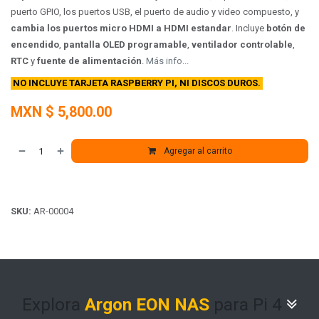
puerto GPIO, los puertos USB, el puerto de audio y video compuesto, y
cambia los puertos micro HDMI a HDMI estandar
. Incluye
botón de
encendido
,
pantalla OLED programable
,
ventilador controlable
,
RTC
y
fuente de alimentación
.
Más info...
NO INCLUYE TARJETA RASPBERRY PI, NI DISCOS DUROS.
MXN $
5,800.00
Agregar al carrito
SKU:
AR-00004
Explora
Argon EON NAS
para Pi 4