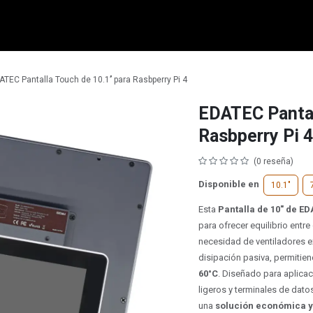
micro:bit
Grove
Electrónica
Remates
Contacto
Comuni
ATEC Pantalla Touch de 10.1’’ para Rasbperry Pi 4
EDATEC Pantall
Rasbperry Pi 4
(0 reseña)
Disponible en
10.1"
Esta
Pantalla de 10"​ de E
para ofrecer equilibrio entre
necesidad de ventiladores e
disipación pasiva, permitie
60°C
. Diseñado para aplica
ligeros y terminales de dat
una
solución económica y