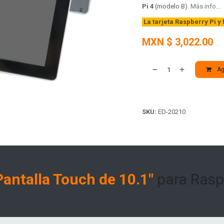
Pi 4
(modelo B).
Más info
...
La tarjeta Raspberry Pi y
MXN $
3,022.00
Agr
SKU:
ED-20210
Pantalla Touch de 10.1"
para Rasp