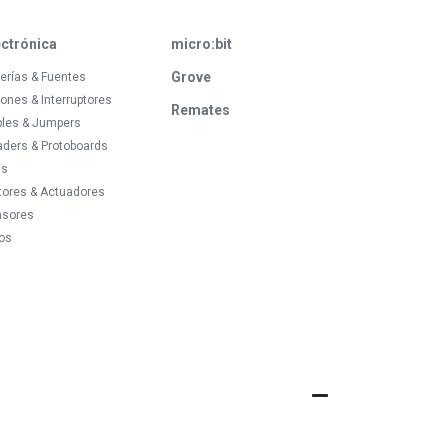
ectrónica
micro:bit
Grove
erías & Fuentes
ones & Interruptores
Remates
bles & Jumpers
ders & Protoboards
ds
tores & Actuadores
nsores
os