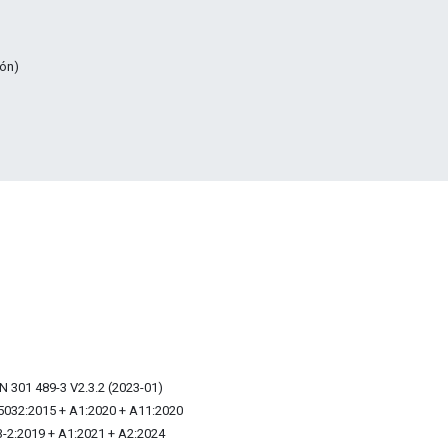
ión)
N 301 489-3 V2.3.2 (2023-01)
55032:2015 + A1:2020 + A11:2020
-2:2019 + A1:2021 + A2:2024