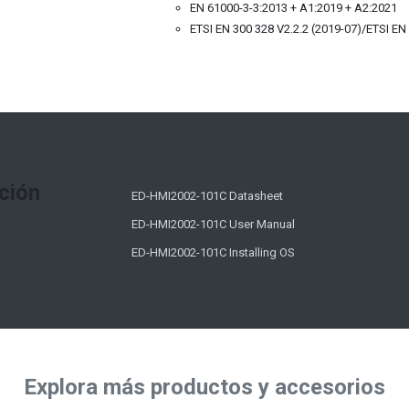
EN 61000-3-3:2013 + A1:2019 + A2:2021
ETSI EN 300 328 V2.2.2 (2019-07)/ETSI EN
ción
ED-HMI2002-101C Datasheet
ED-HMI2002-101C User Manual
ED-HMI2002-101C Installing OS
Explora más productos y accesorios