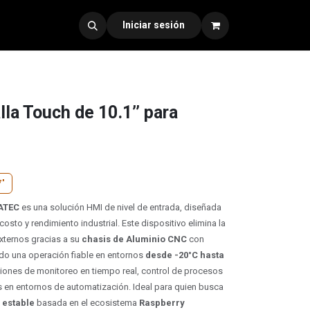
dad 330
Iniciar sesión
a Touch de 10.1’’ para
7"
DATEC
es una solución HMI de nivel de entrada, diseñada
 costo y rendimiento industrial. Este dispositivo elimina la
xternos gracias a su
chasis de Aluminio CNC
con
ndo una operación fiable en entornos
desde -20°C hasta
ciones de monitoreo en tiempo real, control de procesos
os en entornos de automatización. Ideal para quien busca
 estable
basada en el ecosistema
Raspberry