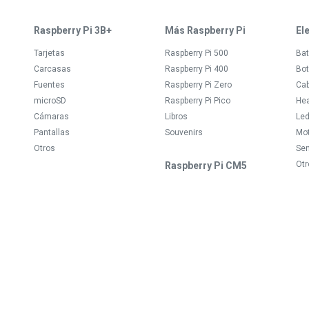
Raspberry Pi 3B+
Más Raspberry Pi
El
Tarjetas
Raspberry Pi 500
Bat
Carcasas
Raspberry Pi 400
Bot
Fuentes
Raspberry Pi Zero
Ca
microSD
Raspberry Pi Pico
Hea
Cámaras
Libros
Le
Pantallas
Souvenirs
Mo
Otros
Se
Otr
Raspberry Pi CM5