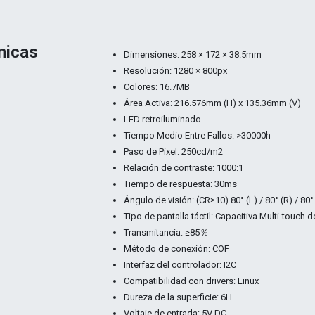
nicas
Dimensiones: 258 × 172 × 38.5mm
Resolución: 1280 × 800px
Colores: 16.7MB
Área Activa: 216.576mm (H) x 135.36mm (V)
LED retroiluminado
Tiempo Medio Entre Fallos: >30000h
Paso de Pixel: 250cd/m2
Relación de contraste: 1000:1
Tiempo de respuesta: 30ms
Ángulo de visión: (CR≥10) 80° (L) / 80° (R) / 80° 
Tipo de pantalla táctil: Capacitiva Multi-touch 
Transmitancia: ≥85％
Método de conexión: COF
Interfaz del controlador: I2C
Compatibilidad con drivers: Linux
Dureza de la superficie: 6H
Voltaje de entrada: 5V DC