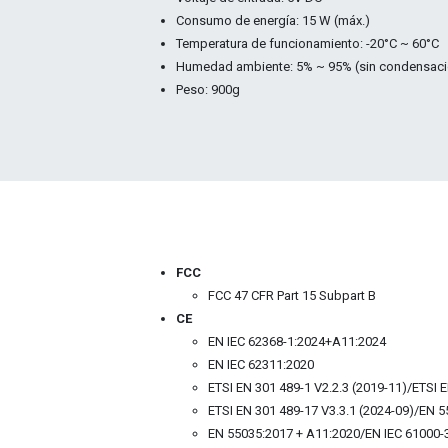
Consumo de energía: 15 W (máx.)
Temperatura de funcionamiento: -20°C ~ 60°C
Humedad ambiente: 5% ~ 95% (sin condensac
Peso: 900g
FCC
FCC 47 CFR Part 15 Subpart B
CE
EN IEC 62368-1:2024+A11:2024
EN IEC 62311:2020
ETSI EN 301 489-1 V2.2.3 (2019-11)/ETSI E
ETSI EN 301 489-17 V3.3.1 (2024-09)/EN 
EN 55035:2017 + A11:2020/EN IEC 61000-3