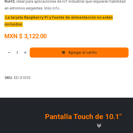
RoHS
, ideal para aplicaciones de IoT industrial que requieren fiabilidad
en entornos exigentes.
Más info
...
La tarjeta Raspberry Pi y fuente de alimentación no están
incluidos
MXN $
3,122.00
Agregar al carrito
SKU:
ED-31010
Explora la
Pantalla Touch de 10.1"
para Raspberry Pi 5