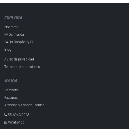
EXPLORA
Nosotros
FAQs Tienda
FAQs Raspberry Pi
Blog
Aviso de privacidad
Términos y condiciones
AYUDA
Contacto
Facturas
Atención y Soporte Técnico
55 6943 993​5
WhatsApp