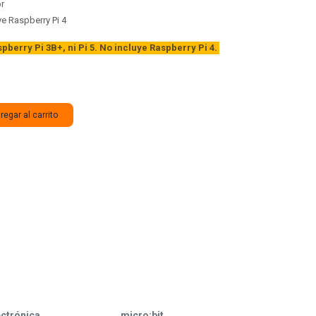
or
e Raspberry Pi 4
berry Pi 3B+, ni Pi 5. N
o incluye Raspberry Pi 4.
egar al carrito
ectrónica
micro:bit