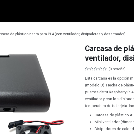
micro:bit
Grove
Electrónica
Remates
Contacto
Comuni
rcasa de plástico negra para Pi 4 (con ventilador, disipadores y desarmador)
Carcasa de plá
ventilador, di
(0 reseña)
Esta carcasa es la opción m
(modelo B). Hecha de plásti
puertos de tu Raspberry Pi 
ventilador y con los disipad
temperatura de tu tarjeta. In
Carcasa de plástico A
Mini ventilador (dimens
Disipadores de calor 