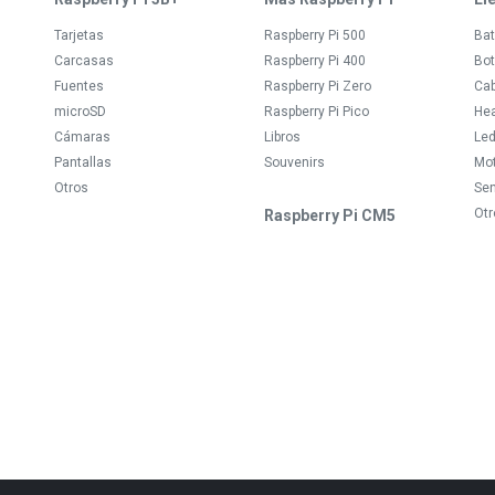
Tarjetas
Raspberry Pi 500
Bat
Carcasas
Raspberry Pi 400
Bot
Fuentes
Raspberry Pi Zero
Ca
microSD
Raspberry Pi Pico
Hea
Cámaras
Libros
Le
Pantallas
Souvenirs
Mo
Otros
Se
Otr
Raspberry Pi CM5