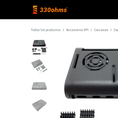
Ir al contenido
Raspberry Pi
Todos los productos
Accesorios RPi
Carcasas
Ca