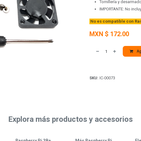
Tornillería y desarmad
IMPORTANTE: No incluy
No es compatible con Rasp
MXN $
172.00
Agr
SKU:
IC-00073
Explora más productos y accesorios
Raspberry Pi 3B+
Más Raspberry Pi
El