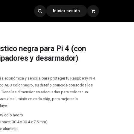
dad 330
Iniciar sesión
stico negra para Pi 4 (con
sipadores y desarmador)
ás económica y sencilla para proteger tu Raspberry Pi 4
co ABS color negro, su diseño coincide con todos los
4. Tiene las dimensiones adecuadas para colocar un
ores de aluminio en cada chip, para mejorar la
cluye:
BS colo negro
iones: 30.4 x 30.4 x 7.5 mm)
de aluminio