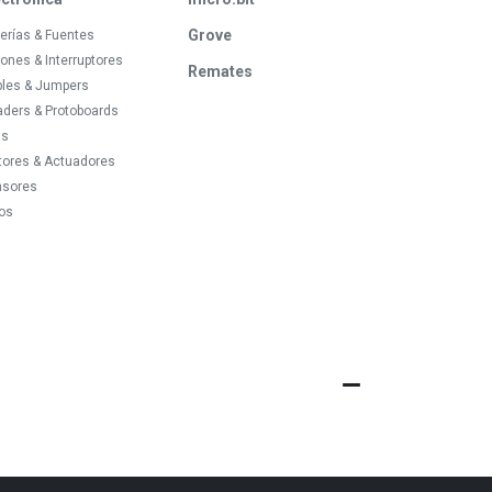
Grove
erías & Fuentes
ones & Interruptores
Remates
bles & Jumpers
ders & Protoboards
ds
tores & Actuadores
nsores
os