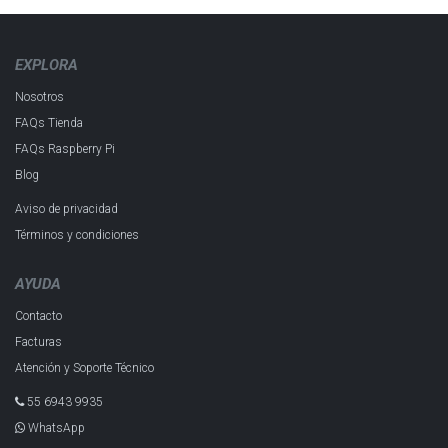
EXPLORA
Nosotros
FAQs Tienda
FAQs Raspberry Pi
Blog
Aviso de privacidad
Términos y condiciones
AYUDA
Contacto
Facturas
Atención y Soporte Técnico
55 6943 993​5
WhatsApp