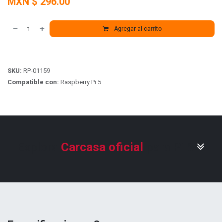
MXN $
296.00
Agregar al carrito
SKU:
RP-01159
Compatible con:
Raspberry Pi 5.
Explora
Carcasa oficial
para Pi 5