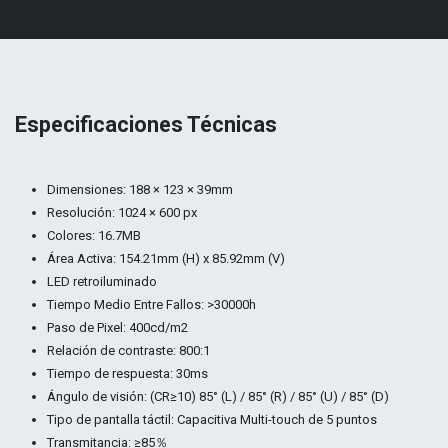
Especificaciones Técnicas
Dimensiones: 188 × 123 × 39mm
Resolución: 1024 × 600 px
Colores: 16.7MB
Área Activa: 154.21mm (H) x 85.92mm (V)
LED retroiluminado
Tiempo Medio Entre Fallos: >30000h
Paso de Pixel: 400cd/m2
Relación de contraste: 800:1
Tiempo de respuesta: 30ms
Ángulo de visión: (CR≥10) 85° (L) / 85° (R) / 85° (U) / 85° (D)
Tipo de pantalla táctil: Capacitiva Multi-touch de 5 puntos
Transmitancia: ≥85％