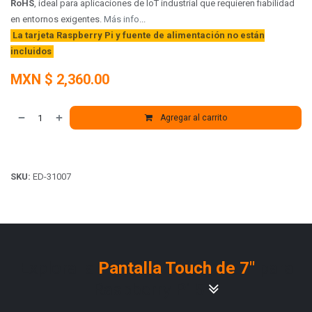
RoHS
, ideal para aplicaciones de IoT industrial que requieren fiabilidad
en entornos exigentes.
Más info
...
La tarjeta Raspberry Pi y fuente de alimentación no están
incluidos
MXN $
2,360.00
Agregar al carrito
SKU:
ED-31007
Explora la
Pantalla Touch de 7"
para
Raspberry Pi 5