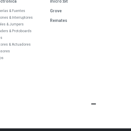
ectrónica
micro:bit
Grove
erías & Fuentes
ones & Interruptores
Remates
bles & Jumpers
ders & Protoboards
ds
tores & Actuadores
nsores
os