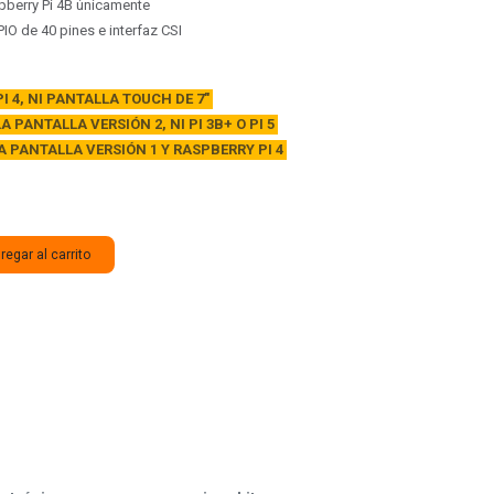
pberry Pi 4B únicamente
IO de 40 pines e interfaz CSI
I 4, NI PANTALLA TOUCH DE 7"
 PANTALLA VERSIÓN 2, NI PI 3B+ O PI 5
 PANTALLA VERSIÓN 1 Y RASPBERRY PI 4
egar al carrito