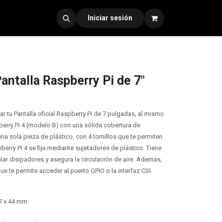
dad 330
Iniciar sesión
antalla Raspberry Pi de 7"
r tu Pantalla oficial Raspberry Pi de 7 pulgadas, al mismo
erry Pi 4 (modelo B) con una sólida cobertura de
na sola pieza de plástico, con 4 tornillos que te permiten
berry Pi 4 se fija mediante sujetadores de plástico. Tiene
alar disipadores y asegura la circulación de aire. Además,
ue te permite acceder al puerto GPIO o la interfaz CSI.
7 x 44 mm