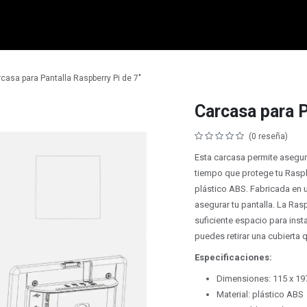
micro:bit
Grove
Electrónica
Remates
Contacto
Comuni
casa para Pantalla Raspberry Pi de 7"
Carcasa para P
(0 reseña)
Esta carcasa permite asegura
tiempo que protege tu Raspb
plástico ABS. Fabricada en u
asegurar tu pantalla. La Rasp
suficiente espacio para inst
puedes retirar una cubierta q
Especificaciones:
Dimensiones: 115 x 19
Material: plástico ABS