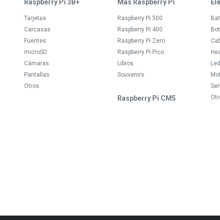
Raspberry Pi 3B+
Más Raspberry Pi
El
Tarjetas
Raspberry Pi 500
Bat
Carcasas
Raspberry Pi 400
Bot
Fuentes
Raspberry Pi Zero
Ca
microSD
Raspberry Pi Pico
Hea
Cámaras
Libros
Le
Pantallas
Souvenirs
Mo
Otros
Se
Otr
Raspberry Pi CM5