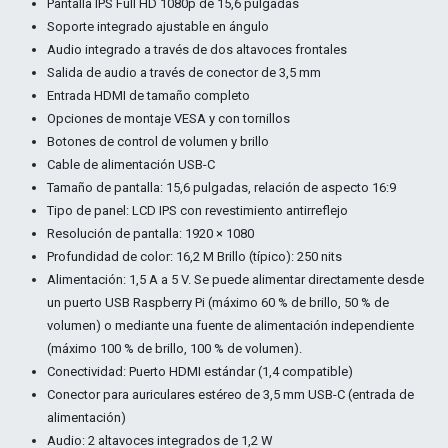
Pantalla IPS Full HD 1080p de 15,6 pulgadas
Soporte integrado ajustable en ángulo
Audio integrado a través de dos altavoces frontales
Salida de audio a través de conector de 3,5 mm
Entrada HDMI de tamaño completo
Opciones de montaje VESA y con tornillos
Botones de control de volumen y brillo
Cable de alimentación USB-C
Tamaño de pantalla: 15,6 pulgadas, relación de aspecto 16:9
Tipo de panel: LCD IPS con revestimiento antirreflejo
Resolución de pantalla: 1920 × 1080
Profundidad de color: 16,2 M Brillo (típico): 250 nits
Alimentación: 1,5 A a 5 V. Se puede alimentar directamente desde
un puerto USB Raspberry Pi (máximo 60 % de brillo, 50 % de
volumen) o mediante una fuente de alimentación independiente
(máximo 100 % de brillo, 100 % de volumen).
Conectividad: Puerto HDMI estándar (1,4 compatible)
Conector para auriculares estéreo de 3,5 mm USB-C (entrada de
alimentación)
Audio: 2 altavoces integrados de 1,2 W