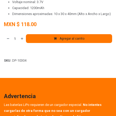
Voltaje nominal: 3.7V
Capacidad: 1200mAh
Dimensiones aproximadas: 10 x 30 x 40mm (Alto x Ancho x Largo)
MXN $
118.00
Agregar al carrito
SKU:
DP-10304
Advertencia
Las baterías LiPo requieren de un cargador especial.
No intentes
cargarlas de otra forma que no sea con un cargador