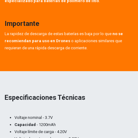
especializado para baterías de polímero de litio
.
Importante
La rapidez de descarga de estas baterías es baja por lo que
no se
recomiendan para uso en Drones
o aplicaciones similares que
requieran de una rápida descarga de corriente.
Especificaciones Técnicas
Voltaje nominal - 3.7V
Capacidad
- 1200mAh
Voltaje límite de carga - 4.20V