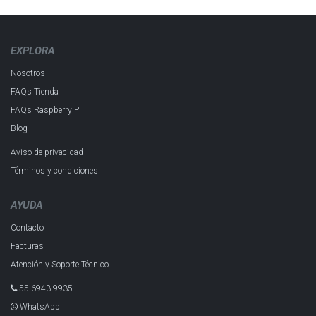
EXPLORA
Nosotros
FAQs Tienda
FAQs Raspberry Pi
Blog
Aviso de privacidad
Términos y condiciones
AYUDA
Contacto
Facturas
Atención y Soporte Técnico
55 6943 993​5
WhatsApp