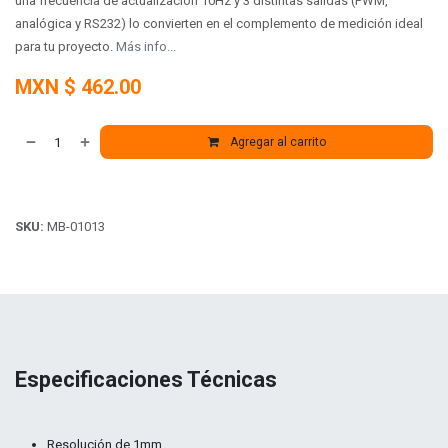
una frecuencia de actualización 10Hz y 3 distintas salidas (PWM,
analógica y RS232) lo convierten en el complemento de medición ideal
para tu proyecto.
Más info...
MXN $
462.00
Agregar al carrito
SKU:
MB-01013
Especificaciones Técnicas
Resolución de 1mm