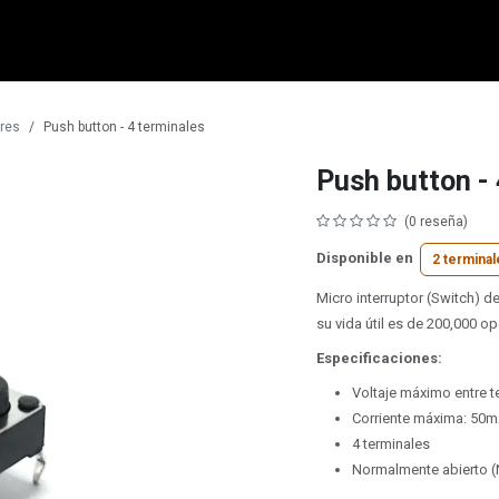
micro:bit
Grove
Electrónica
Remates
Contacto
Comuni
ores
Push button - 4 terminales
Push button - 
(0 reseña)
Disponible en
2 terminal
Micro interruptor (Switch) d
su vida útil es de 200,000 o
Especificaciones:
Voltaje máximo entre t
Corriente máxima: 50
4 terminales
Normalmente abierto 