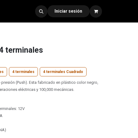
dad 330
Iniciar sesión
4 terminales
es
4 terminales
4 terminales Cuadrado
e presión (Push). Esta fabricado en plástico color negro,
peraciones eléctricas y 100,000 mecánicas.
erminales: 12V
mA
(NA)