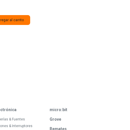
egar al carrito
ectrónica
micro:bit
Grove
erías & Fuentes
ones & Interruptores
Remates