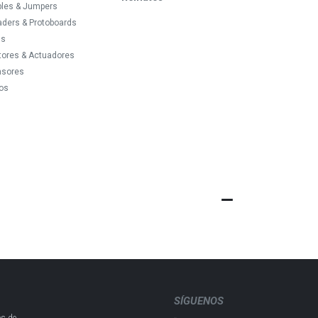
bles & Jumpers
ders & Protoboards
ds
tores & Actuadores
nsores
os
SÍGUENOS