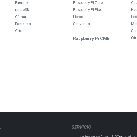
Fuentes
Raspberry Pi Zero
Ca
microSD
Raspberry Pi Pico
Hea
Cámaras
Libros
Le
Pantallas
Souvenirs
Mo
Otros
Se
Otr
Raspberry Pi CM5
A
SERVICIO