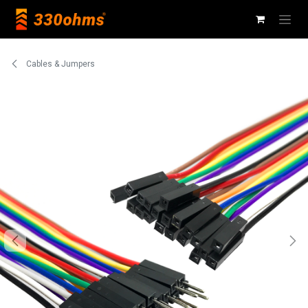
Ir al contenido
Cables & Jumpers