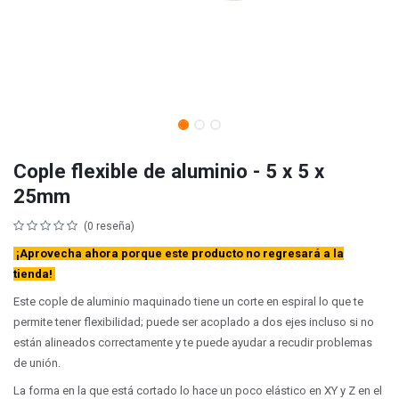
Cople flexible de aluminio - 5 x 5 x
25mm
(0 reseña)
¡Aprovecha ahora porque este producto no regresará a la
tienda!
Este cople de aluminio maquinado tiene un corte en espiral lo que te
permite tener flexibilidad; puede ser acoplado a dos ejes incluso si no
están alineados correctamente y te puede ayudar a recudir problemas
de unión.
La forma en la que está cortado lo hace un poco elástico en XY y Z en el