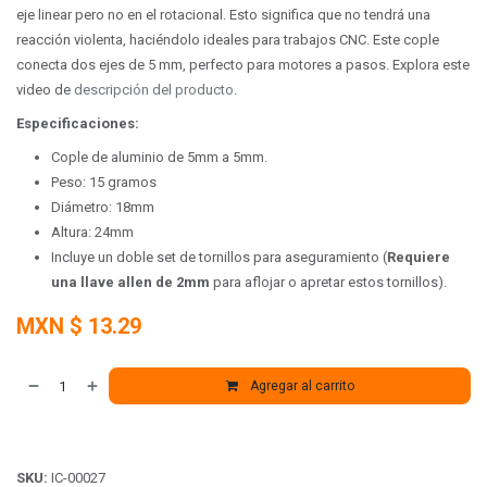
eje linear pero no en el rotacional. Esto significa que no tendrá una
reacción violenta, haciéndolo ideales para trabajos CNC. Este cople
conecta dos ejes de 5 mm, perfecto para motores a pasos. Explora este
video de
descripción del producto
.
Especificaciones:
Cople de aluminio de 5mm a 5mm.
Peso: 15 gramos
Diámetro: 18mm
Altura: 24mm
Incluye un doble set de tornillos para aseguramiento (
Requiere
una llave allen de 2mm
para aflojar o apretar estos tornillos).
MXN $
13.29
Agregar al carrito
SKU:
IC-00027