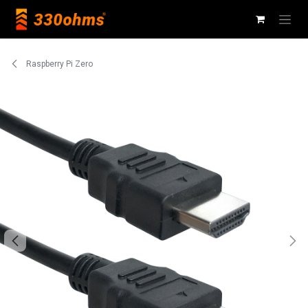
Ir al contenido
Raspberry Pi Zero