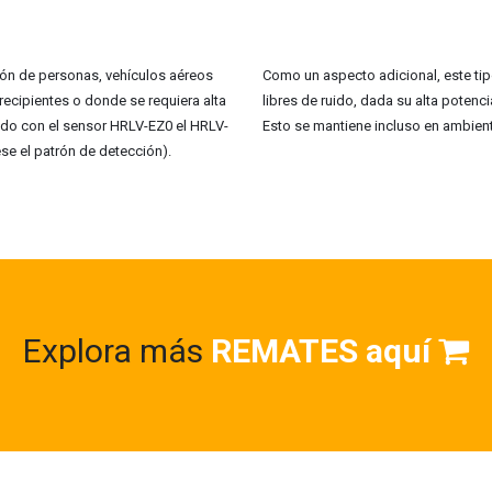
ión de personas, vehículos aéreos
Como un aspecto adicional, este ti
 recipientes o donde se requiera alta
libres de ruido, dada su alta potenci
do con el sensor HRLV-EZ0 el HRLV-
Esto se mantiene incluso en ambient
e el patrón de detección).
Explora más
REMATES aquí