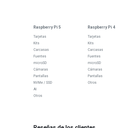
Raspberry Pi 5
Raspberry Pi 4
Tarjetas
Tarjetas
Kits
Kits
Carcasas
Carcasas
Fuentes
Fuentes
microSD
microSD
Cámaras
Cámaras
Pantallas
Pantallas
NVMe / SSD
Otros
AI
Otros
Reseñas de los clientes