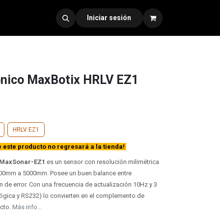
dad 330
Iniciar sesión
ónico MaxBotix HRLV EZ1
HRLV EZ1
este producto no regresará a la tienda!
MaxSonar-EZ1
es un sensor con resolución milimétrica
300mm a 5000mm. Posee un buen balance entre
 de error. Con una frecuencia de actualización 10Hz y 3
lógica y RS232) lo convierten en el complemento de
ecto.
Más info...