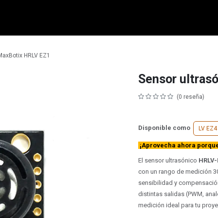
micro:bit
Grove
Electrónica
Remates
Contacto
Comuni
 MaxBotix HRLV EZ1
Sensor ultras
(0 reseña)
Disponible como
LV EZ4
¡Aprovecha ahora porque 
El sensor ultrasónico
HRLV-
con un rango de medición 
sensibilidad y compensación
distintas salidas (PWM, ana
medición ideal para tu proy