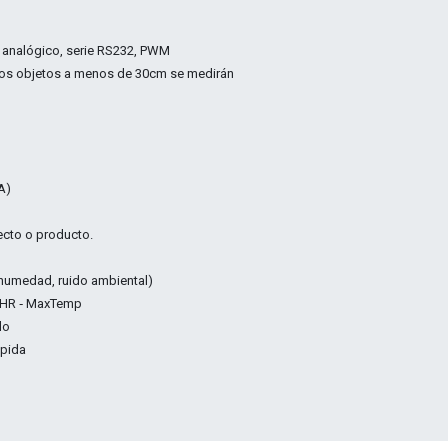
je analógico, serie RS232, PWM
 los objetos a menos de 30cm se medirán
A)
ecto o producto.
, humedad, ruido ambiental)
 HR ‑ MaxTemp
do
ápida