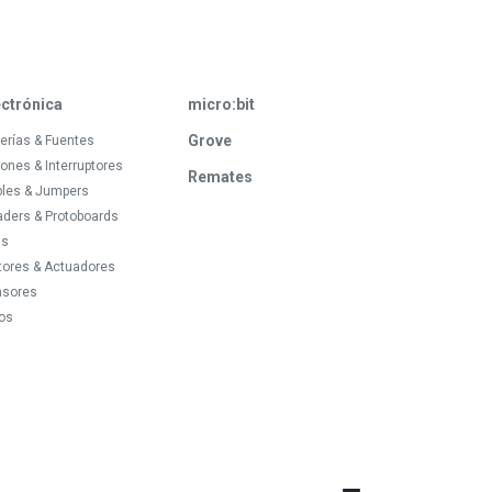
ectrónica
micro:bit
Grove
erías & Fuentes
ones & Interruptores
Remates
bles & Jumpers
ders & Protoboards
ds
tores & Actuadores
nsores
os