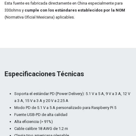
Esta fuente es fabricada directamente en China especialmente para
330ohms y
cumple con los estándares establecidos por la NOM
(Normativa Oficial Mexicana) aplicables.
Especificaciones Técnicas
Soporta el estándar PD (Power Delivery): 5.1 V a 5 A, 9 V a 3 A, 12 V
a 3 A, 15 V a 3 A y 20 V a 2.25 A
Modo PD de 5.1 V a 5 A personalizado para Raspberry Pi 5
Fuente USB-PD de alta calidad
Alta eficiencia (> 91%)
Cable calibre 18 AWG de 1.2 m
Clavija tipo americana plegable