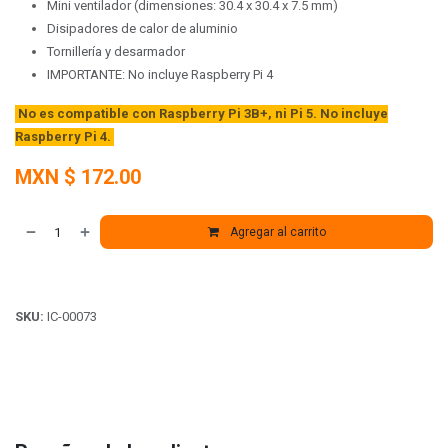
Mini ventilador (dimensiones: 30.4 x 30.4 x 7.5 mm)
Disipadores de calor de aluminio
Tornillería y desarmador
IMPORTANTE: No incluye Raspberry Pi 4
No es compatible con Raspberry Pi 3B+, ni Pi 5. N
o incluye
Raspberry Pi 4.
MXN $
172.00
Agregar al carrito
SKU:
IC-00073