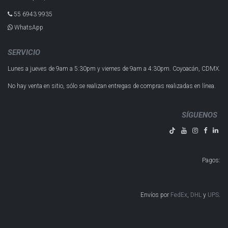
55 6943 993​5
WhatsApp
SERVICIO
Lunes a jueves de 9am a 5:30pm y
viernes de 9am a 4:30pm.
Coyoacán, CDMX.
No hay venta en sitio, sólo se realizan entregas de compras realizadas en línea.
SÍGUENOS
Pagos
:
Envíos por
FedEx
,
DHL
y
UPS
​​​​​​.