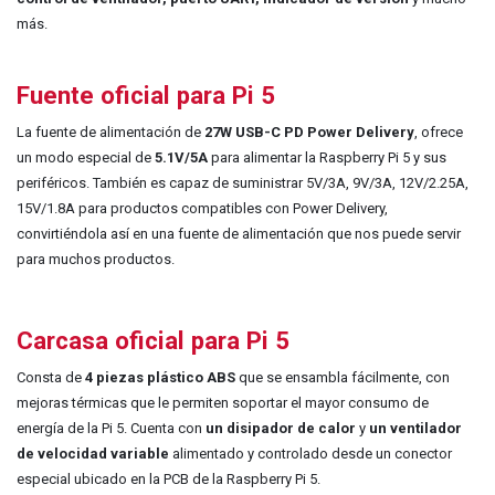
más.
Fuente oficial para Pi 5
La fuente de alime
ntación de
27W USB-C PD Power Delivery
, ofrece
un modo especial de
5.1V/5A
para
alimentar la Raspberry Pi 5 y sus
periféricos. También es capaz de suministrar 5V/3A, 9V/3A, 12V/2.25A,
15V/1.8A para productos compatibles con Power Delivery,
convirtiéndola así en una fuente de alimentación que nos puede servir
para muchos productos.
Carcasa oficial para Pi 5
Consta de
4 piezas plástico ABS
que se ensambla fácilmente, con
mejoras térmicas que le permiten soportar el mayor consumo de
energía de la Pi 5. Cuenta con
un disipador de calor
y
un ventilador
de velocidad variable
alimentado y controlado desde un conector
especial ubicado en la PCB de la Raspberry Pi 5.