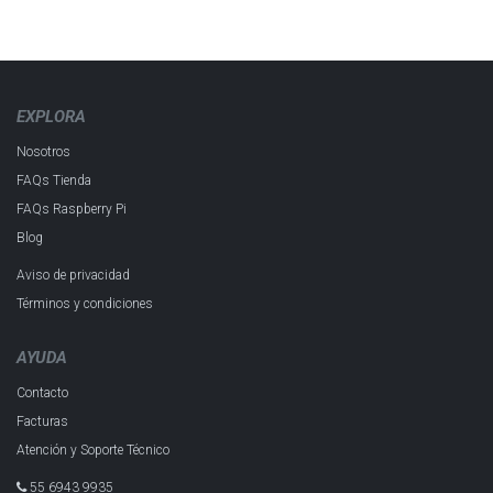
EXPLORA
Nosotros
FAQs Tienda
FAQs Raspberry Pi
Blog
Aviso de privacidad
Términos y condiciones
AYUDA
Contacto
Facturas
Atención y Soporte Técnico
55 6943 993​5