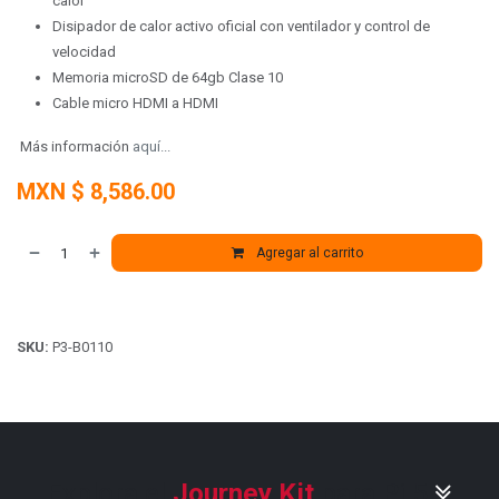
calor
Disipador de calor activo oficial con ventilador y control de
velocidad
Memoria microSD de 64gb Clase 10
Cable micro HDMI a HDMI
Más información
aquí...
MXN $
8,586.00
Agregar al carrito
SKU:
P3-B0110
Explora el
Journey Kit
para Pi 5