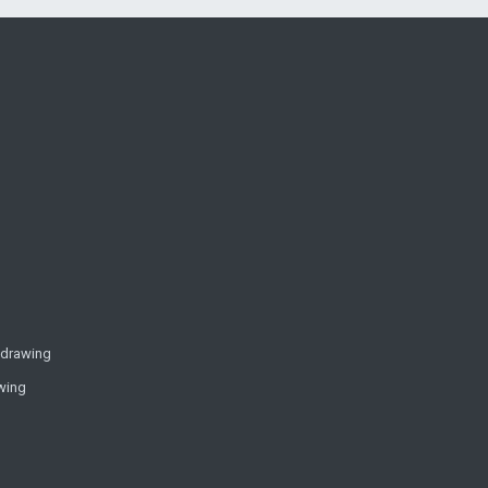
 drawing
wing