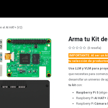
micro:bit
Grove
Electrónica
Remates
Contacto
Comuni
on el AI HAT+ (V2)
Arma tu Kit de
(0 reseña)
IMPORTANTE: Al ser un kit
tu selección de productos
Usa LLM y VLM para proyec
que necesitas para comenzar 
desarrollar un universo de a
tu kit
con:
Raspberry Pi 5
(elige
Raspberry Pi
AI HAT+ 
Raspberry Pi
Cámara 