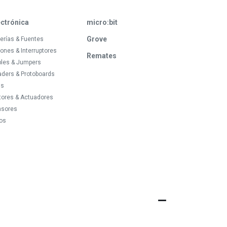
ectrónica
micro:bit
Grove
erías & Fuentes
ones & Interruptores
Remates
bles & Jumpers
ders & Protoboards
ds
tores & Actuadores
nsores
os