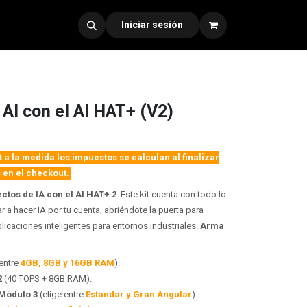
dad 330
Iniciar sesión
 AI con el AI HAT+ (V2)
 a la medida los impuestos se calculan al finalizar
 en el checkout.
tos de IA con el AI HAT+ 2
. Este kit cuenta con todo lo
a hacer IA por tu cuenta, abriéndote la puerta para
plicaciones inteligentes para entornos industriales.
Arma
 entre
4GB, 8GB y 16GB RAM
).
2
(40 TOPS + 8GB RAM).
Módulo 3
(elige entre
Estandar y Gran Angular
).