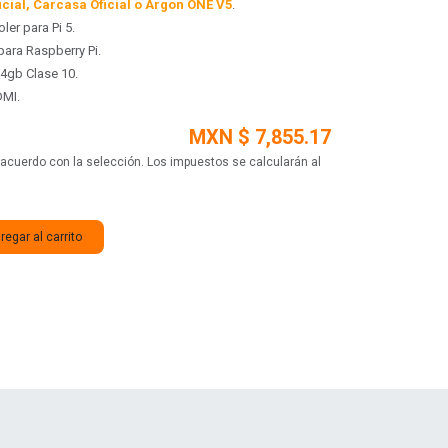
cial, Carcasa Oficial o Argon ONE V5
.
ler para Pi 5.
ara Raspberry Pi.
4gb Clase 10.
DMI.
MXN $
7,855.17
de acuerdo con la selección. Los impuestos se calcularán al
egar al carrito