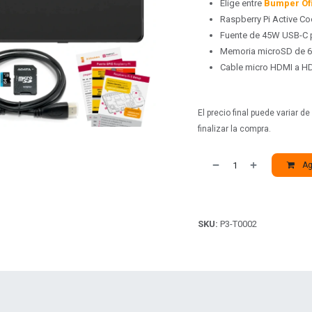
Elige entre
Bumper Ofi
Raspberry Pi Active Coo
Fuente de 45W USB-C p
Memoria microSD de 6
Cable micro HDMI a H
El precio final puede variar 
finalizar la compra.
Agr
SKU:
P3-T0002