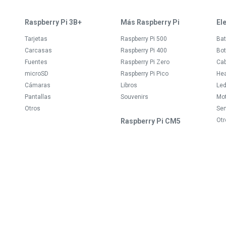
Raspberry Pi 3B+
Más Raspberry Pi
El
Tarjetas
Raspberry Pi 500
Bat
Carcasas
Raspberry Pi 400
Bot
Fuentes
Raspberry Pi Zero
Ca
microSD
Raspberry Pi Pico
Hea
Cámaras
Libros
Le
Pantallas
Souvenirs
Mo
Otros
Se
Otr
Raspberry Pi CM5