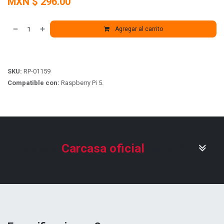
MXN $
296.00
Agregar al carrito
SKU:
RP-01159
Compatible con:
Raspberry Pi 5.
Explora
Carcasa oficial
para Pi 5